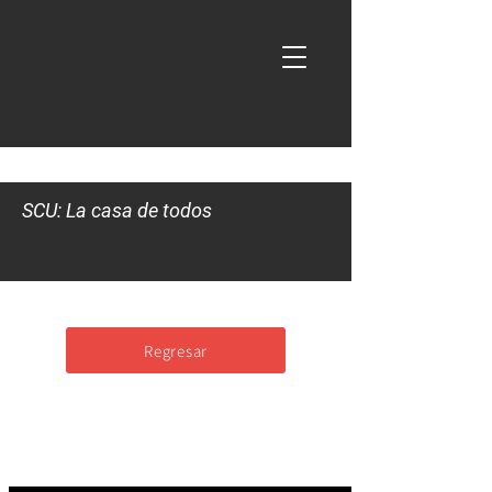
SCU: La casa de todos
Regresar
Cirugía Reconstructiva para
problemas
urológicos comunes