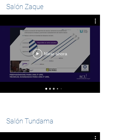
Salón Zaque
Mirar ahora
Salón Tundama