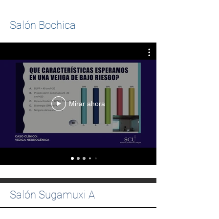
Salón Bochica
Mirar ahora
Salón Sugamuxi A