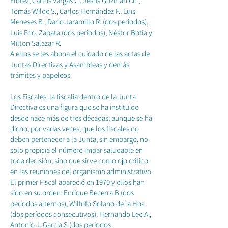
Flórez, Carlos Vargas C., Jesús Guzmán Ch.,
Tomás Wilde S., Carlos Hernández F., Luis
Meneses B., Darío Jaramillo R. (dos períodos),
Luis Fdo. Zapata (dos períodos), Néstor Botía y
Milton Salazar R.
A ellos se les abona el cuidado de las actas de
Juntas Directivas y Asambleas y demás
trámites y papeleos.
Los Fiscales: la fiscalía dentro de la Junta
Directiva es una figura que se ha instituido
desde hace más de tres décadas; aunque se ha
dicho, por varias veces, que los fiscales no
deben pertenecer a la Junta, sin embargo, no
solo propicia el número impar saludable en
toda decisión, sino que sirve como ojo crítico
en las reuniones del organismo administrativo.
El primer Fiscal apareció en 1970 y ellos han
sido en su orden: Enrique Becerra B.(dos
períodos alternos), Wilfrifo Solano de la Hoz
(dos períodos consecutivos), Hernando Lee A.,
Antonio J. García S.(dos períodos