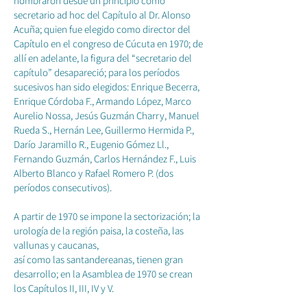
nombraron desde un principio como
secretario ad hoc del Capítulo al Dr. Alonso
Acuña; quien fue elegido como director del
Capítulo en el congreso de Cúcuta en 1970; de
allí en adelante, la figura del “secretario del
capítulo” desapareció; para los períodos
sucesivos han sido elegidos: Enrique Becerra,
Enrique Córdoba F., Armando López, Marco
Aurelio Nossa, Jesús Guzmán Charry, Manuel
Rueda S., Hernán Lee, Guillermo Hermida P.,
Darío Jaramillo R., Eugenio Gómez Ll.,
Fernando Guzmán, Carlos Hernández F., Luis
Alberto Blanco y Rafael Romero P. (dos
períodos consecutivos).
A partir de 1970 se impone la sectorización; la
urología de la región paisa, la costeña, las
vallunas y caucanas,
así como las santandereanas, tienen gran
desarrollo; en la Asamblea de 1970 se crean
los Capítulos II, III, IV y V.