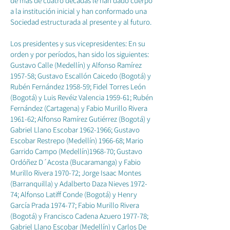
de más de cuatro décadas le han dado cuerpo
a la institución inicial y han conformado una
Sociedad estructurada al presente y al futuro.
Los presidentes y sus vicepresidentes: En su
orden y por períodos, han sido los siguientes:
Gustavo Calle (Medellín) y Alfonso Ramírez
1957-58; Gustavo Escallón Caicedo (Bogotá) y
Rubén Fernández 1958-59; Fidel Torres León
(Bogotá) y Luis Revéiz Valencia 1959-61; Rubén
Fernández (Cartagena) y Fabio Murillo Rivera
1961-62; Alfonso Ramírez Gutiérrez (Bogotá) y
Gabriel Llano Escobar
1962-1966
; Gustavo
Escobar Restrepo (Medellín) 1966-68; Mario
Garrido Campo (Medellín)1968-70; Gustavo
Ordóñez D´Acosta (Bucaramanga) y Fabio
Murillo Rivera 1970-72; Jorge Isaac Montes
(Barranquilla) y Adalberto Daza Nieves 1972-
74; Alfonso Latiff Conde (Bogotá) y Henry
García Prada 1974-77; Fabio Murillo Rivera
(Bogotá) y Francisco Cadena Azuero 1977-78;
Gabriel Llano Escobar (Medellín) y Carlos De