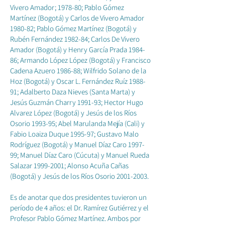
Vivero Amador; 1978-80; Pablo Gómez
Martínez (Bogotá) y Carlos de Vivero Amador
1980-82; Pablo Gómez Martínez (Bogotá) y
Rubén Fernández 1982-84; Carlos De Vivero
Amador (Bogotá) y Henry García Prada 1984-
86; Armando López López (Bogotá) y Francisco
Cadena Azuero 1986-88; Wilfrido Solano de la
Hoz (Bogotá) y Oscar L. Fernández Ruíz 1988-
91; Adalberto Daza Nieves (Santa Marta) y
Jesús Guzmán Charry 1991-93; Hector Hugo
Alvarez López (Bogotá) y Jesús de los Ríos
Osorio 1993-95; Abel Marulanda Mejía (Cali) y
Fabio Loaiza Duque 1995-97; Gustavo Malo
Rodríguez (Bogotá) y Manuel Díaz Caro 1997-
99; Manuel Díaz Caro (Cúcuta) y Manuel Rueda
Salazar
1999-2001
; Alonso Acuña Cañas
(Bogotá) y Jesús de los Ríos Osorio
2001-2003
.
Es de anotar que dos presidentes tuvieron un
período de 4 años: el Dr. Ramírez Gutiérrez y el
Profesor Pablo Gómez Martínez. Ambos por