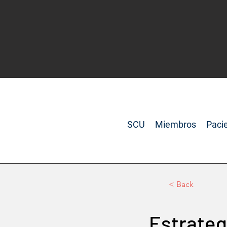
SCU
Miembros
Paci
< Back
Estrateg