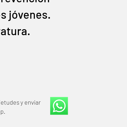
es jóvenes.
ratura.
ietudes y enviar
pp.