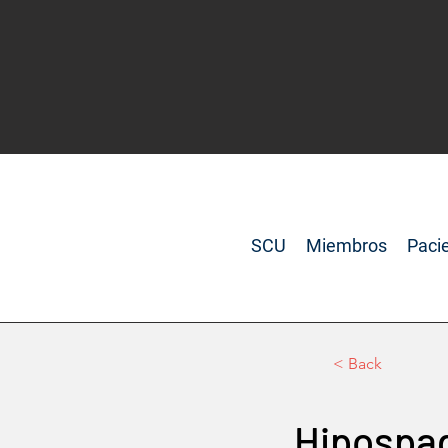
SCU
Miembros
Paci
< Back
Hipospad