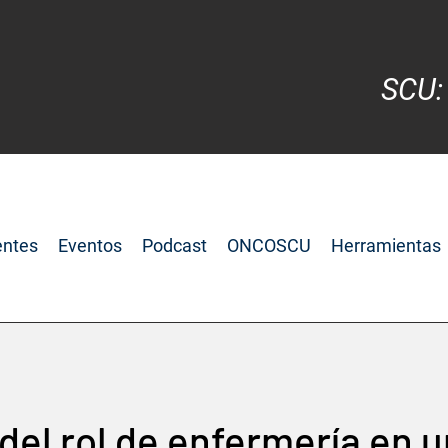
SCU:
entes
Eventos
Podcast
ONCOSCU
Herramientas
del rol de enfermería en u