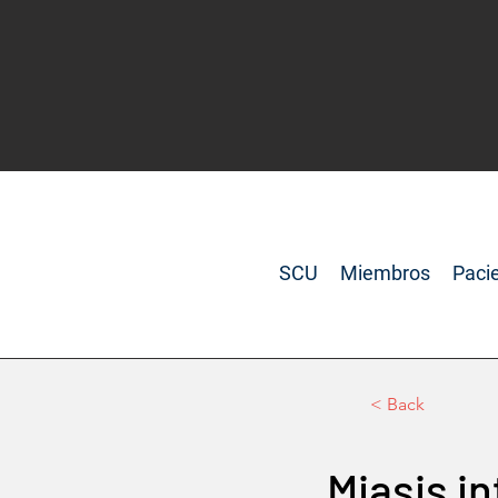
SCU
Miembros
Paci
< Back
Miasis i