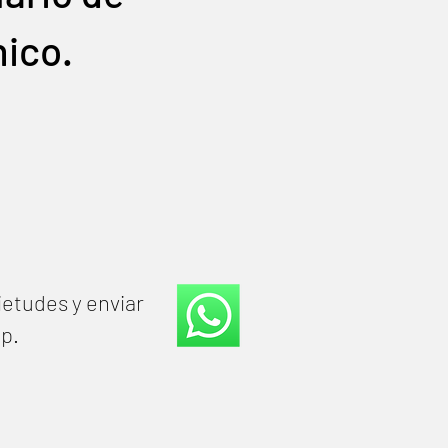
nico.
ietudes y enviar
pp.