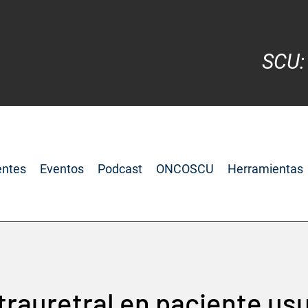
SCU:
entes
Eventos
Podcast
ONCOSCU
Herramientas
ntrauretral en paciente us