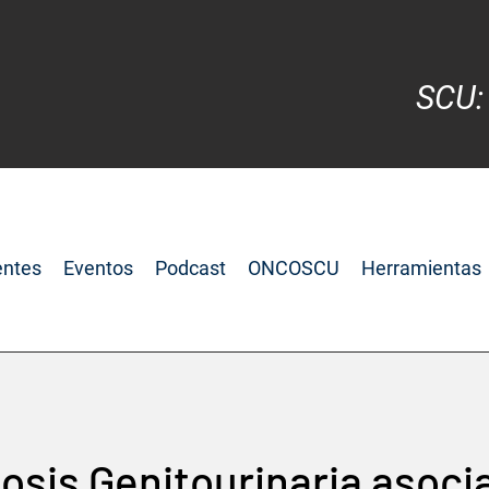
SCU:
entes
Eventos
Podcast
ONCOSCU
Herramientas
osis Genitourinaria asocia