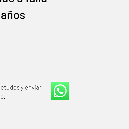
 años
ietudes y enviar
pp.