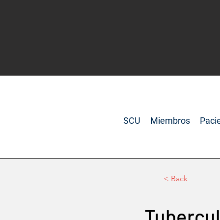
SCU
Miembros
Paci
< Back
Tubercul