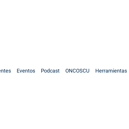
SCU:
entes
Eventos
Podcast
ONCOSCU
Herramientas
e síntomas urinarios - Pasando