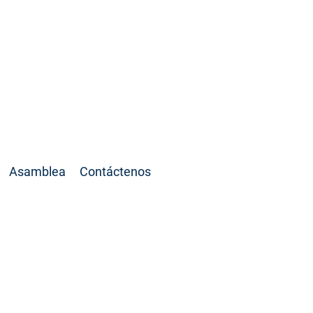
 La casa de todos
Asamblea
Contáctenos
 de tratar la