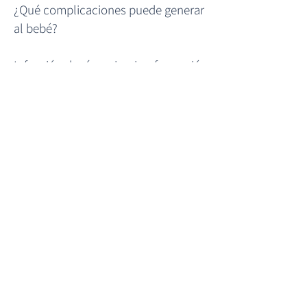
¿Qué complicaciones puede generar
al bebé?
Infección de vías urinarias, formación
de cálculos urinarios e insuficiencia
renal crónica.
¿Cómo se previene la hidronefrosis?
Las causas de hidronefrosis no se
pueden prevenir en la mayoría de los
casos, muchas de ellas son de origen
congénito. El diagnóstico precoz,
oportuno y un tratamiento adecuado
que permita tratar la causa reduce el
riesgo de complicaciones como la
insuficiencia renal.