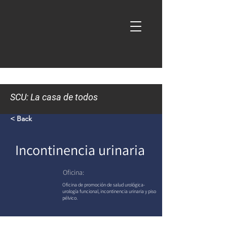
SCU: La casa de todos
< Back
Incontinencia urinaria
Oficina:
Oficina de promoción de salud urológica-
urología funcional, incontinencia urinaria y piso
pélvico.