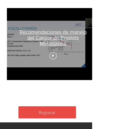
Recomendaciones de manejo
del Cancer de Prostata
Metastasico
Regresar