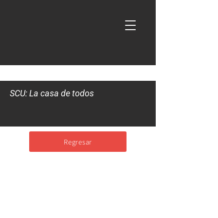
SCU: La casa de todos
Regresar
Recomendaciones de manejo
del cáncer
de próstata metastásico