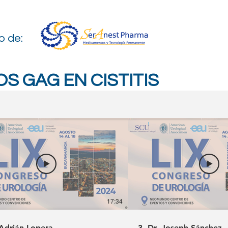
o de:
OS GAG EN CISTITIS
17:34
 Adrián Lopera.
3. Dr. Joseph Sánchez 