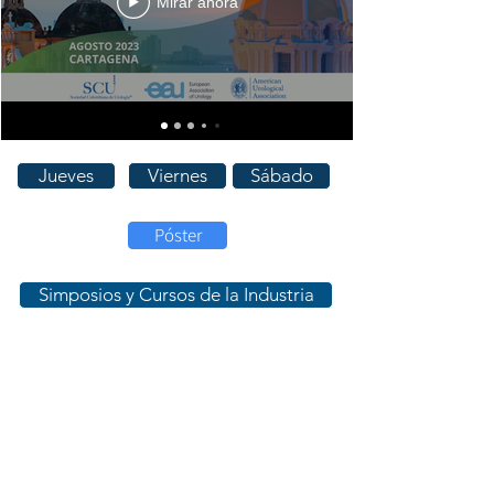
Mirar ahora
Jueves
Viernes
Sábado
Póster
Simposios y Cursos de la Industria